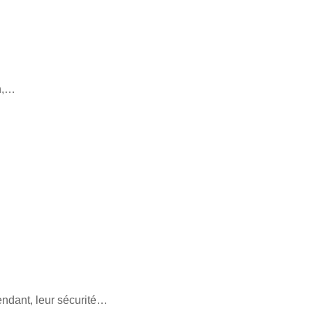
on,…
endant, leur sécurité…