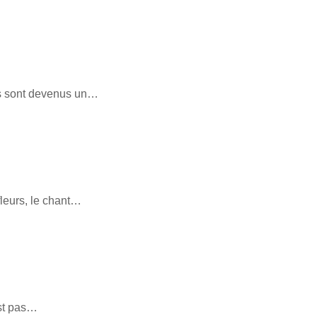
rs sont devenus un…
fleurs, le chant…
est pas…