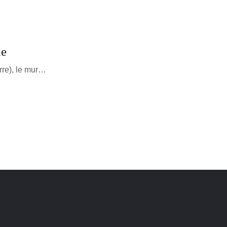
ue
rre), le mur…