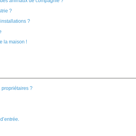
 des animaux de compagnie ?
trie ?
installations ?
e
e la maison !
 propriétaires ?
 d’entrée.