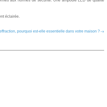
nformes aux normes de sécurité. Une ampoule LED de qualité
nt éclairée.
effraction, pourquoi est-elle essentielle dans votre maison ?