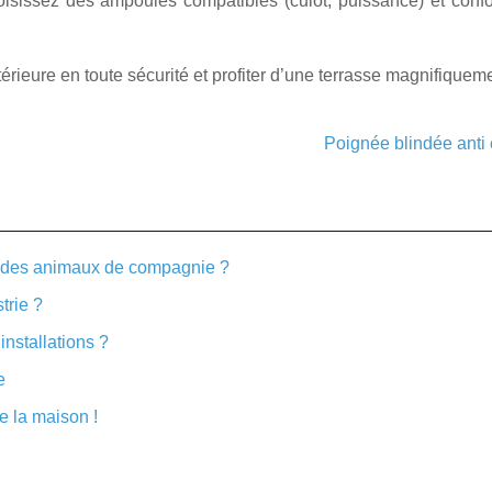
oisissez des ampoules compatibles (culot, puissance) et co
érieure en toute sécurité et profiter d’une terrasse magnifiqueme
Poignée blindée anti 
 des animaux de compagnie ?
trie ?
installations ?
e
e la maison !