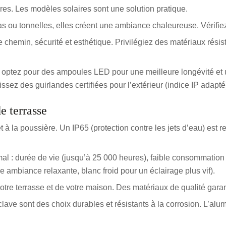
ures. Les modèles solaires sont une solution pratique.
s ou tonnelles, elles créent une ambiance chaleureuse. Vérifiez l
e chemin, sécurité et esthétique. Privilégiez des matériaux résist
 optez pour des ampoules LED pour une meilleure longévité et
ez des guirlandes certifiées pour l’extérieur (indice IP adapté
e terrasse
et à la poussière. Un IP65 (protection contre les jets d’eau) est
al : durée de vie (jusqu’à 25 000 heures), faible consommatio
 ambiance relaxante, blanc froid pour un éclairage plus vif).
otre terrasse et de votre maison. Des matériaux de qualité gara
lave sont des choix durables et résistants à la corrosion. L’alumin