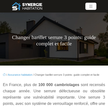
Changer barillet serrure 3 points: guide
complet et facile
/
Assurance habitation
/ Changer barillet serrure 3 points: guide complet et facile
En France, plus de
100 000 cambriolages
sont recensés
chaque année. Une serrure défectueuse ou obsolète
représente une vulnérabilité importante. Une serrure 3
points, avec son système de verrouillage renforcé, offre une